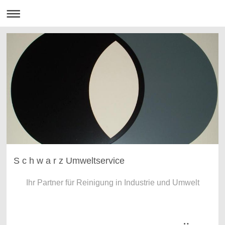
S c h w a r z Umweltservice
Ihr Partner für Reinigung in Industrie und Umwelt