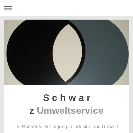
S c h w a r
z
Umweltservice
Ihr Partner für Reinigung in Industrie und Umwelt